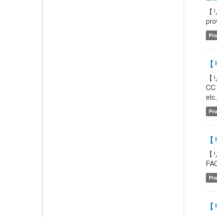
【リ
pro
Pro
【
【
CC
etc
Pro
【
【
FAQ
Pro
【リ