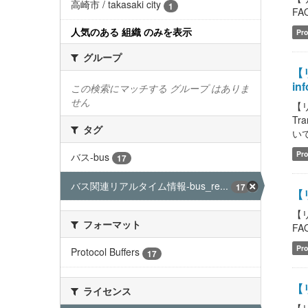
高崎市 / takasaki city
1
FAQ
人気のある 組織 のみを表示
Pro
グループ
【リ
inf
この検索にマッチする グループ はありま
せん
【リ
Tr
タグ
いて
Pro
バス-bus
17
バス関連リアルタイム情報-bus_re...
17
【
【
フォーマット
FAQ
Pro
Protocol Buffers
17
【
ライセンス