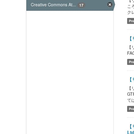
【
Creative Commons At...
17
こ
クレ
Pro
【
【
FAQ
Pro
【リ
【リ
GT
ては
Pro
【リ
Ltd