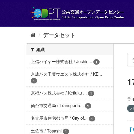
ス
キ
ッ
プ
し
て
データセット
内
容
組織
へ
上信ハイヤー株式会社 / Joshin...
1
京成バス千葉ウエスト株式会社 / KE...
1
京福バス株式会社 / Keifuku ...
1
ラ
仙台市交通局 / Transporta...
1
バ
名古屋市住宅都市局 / City of...
1
【リ
土佐市 / Tosashi
1