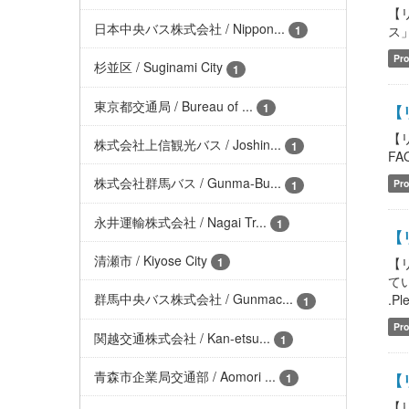
【
日本中央バス株式会社 / Nippon...
ス」含
1
Pro
杉並区 / Suginami City
1
東京都交通局 / Bureau of ...
1
【
【
株式会社上信観光バス / Joshin...
1
FAQ
株式会社群馬バス / Gunma-Bu...
Pro
1
永井運輸株式会社 / Nagai Tr...
1
【
清瀬市 / Kiyose City
【
1
てい
群馬中央バス株式会社 / Gunmac...
.Pl
1
Pro
関越交通株式会社 / Kan-etsu...
1
青森市企業局交通部 / Aomori ...
【
1
【