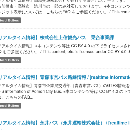
リアルタイム情報】関越交通株式会社が運行する乗合バスデータです。（
ろ前橋市・高崎市・渋川市の一部のみ対応しております。 ※本コンテンツ等は
ジット表示については、こちらのFAQ をご参照ください。 / This content, et
tocol Buffers
リアルタイム情報】株式会社上信観光バス 乗合事業課
リアルタイム情報】 ※本コンテンツ等は CC BY 4.0 の下でライセ
 をご参照ください。 / This content, etc. is licensed under CC BY 4.0 .Please
tocol Buffers
アルタイム情報】青森市営バス路線情報 / [realtime information] Ao
アルタイム情報】青森市企業局交通部（青森市営バス）のGTFS情報を提供します。 / [r
FS information of Aomori City Bus. ※本コンテンツ等は CC
、こちらのFAQ...
tocol Buffers
アルタイム情報】永井バス（永井運輸株式会社） / [realtime informati
.