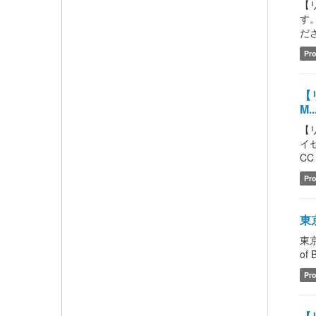
【
す
ださい
Pro
【リ
M..
【
イセ
CC 
Pro
東京
東京
of 
Pro