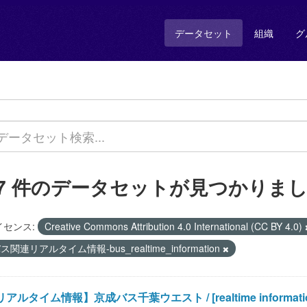
データセット
組織
グ
17 件のデータセットが見つかりま
イセンス:
Creative Commons Attribution 4.0 International (CC BY 4.0)
ス関連リアルタイム情報-bus_realtime_information
アルタイム情報】京成バス千葉ウエスト / [realtime information]