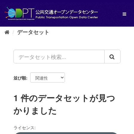
ス
キ
Toggl
ッ
naviga
プ
し
データセット
て
内
容
へ
並び順
1 件のデータセットが見つ
かりました
ライセンス: