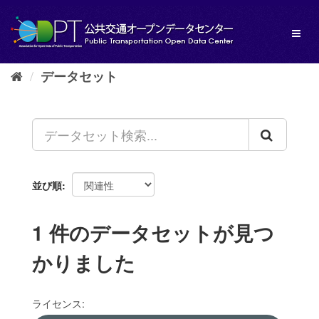
ス
キ
Toggl
ッ
naviga
プ
し
データセット
て
内
容
へ
並び順
1 件のデータセットが見つ
かりました
ライセンス: