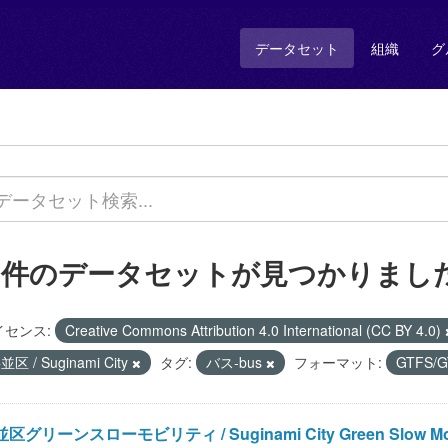
データセット
組織
グ
1 件のデータセットが見つかりまし
イセンス:
Creative Commons Attribution 4.0 International (CC BY 4.0)
並区 / Suginami City
タグ:
バス-bus
フォーマット:
GTFS/G
区グリーンスローモビリティ / Suginami City Green Slow Mob