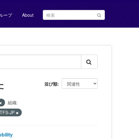
ループ
About
た
並び順
組織:
TFS-JP
ility