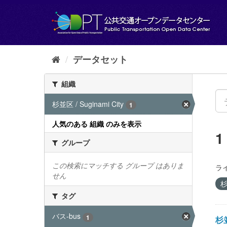
ス
キ
ッ
プ
し
て
データセット
内
容
組織
へ
杉並区 / Suginami City
1
人気のある 組織 のみを表示
グループ
この検索にマッチする グループ はありま
ラ
せん
杉
タグ
バス-bus
1
杉並