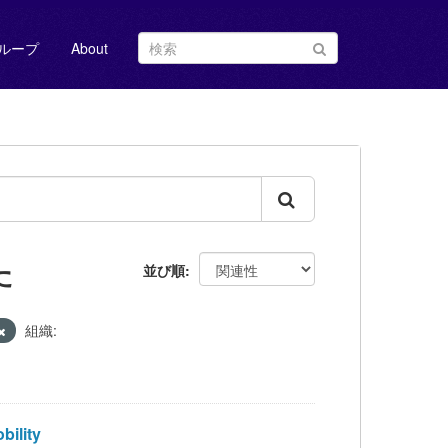
ループ
About
た
並び順
組織:
ility