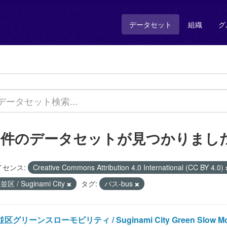
データセット
組織
グ
2 件のデータセットが見つかりまし
イセンス:
Creative Commons Attribution 4.0 International (CC BY 4.0)
並区 / Suginami City
タグ:
バス-bus
区グリーンスローモビリティ / Suginami City Green Slow Mob