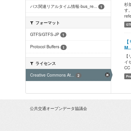
杉
バス関連リアルタイム情報-bus_re...
1
す。
refe
フォーマット
GT
GTFS/GTFS-JP
1
【リ
Protocol Buffers
M..
1
【
イセ
ライセンス
CC 
Creative Commons At...
2
Pro
公共交通オープンデータ協議会