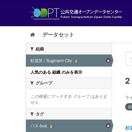
ス
キ
ッ
プ
し
て
データセット
内
容
組織
へ
杉並区 / Suginami City
2
人気のある 組織 のみを表示
グループ
この検索にマッチする グループ はありま
ラ
せん
杉
タグ
バス-bus
2
杉並