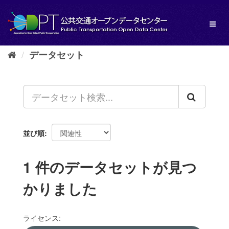
ス
キ
Toggl
ッ
naviga
プ
し
データセット
て
内
容
へ
並び順
1 件のデータセットが見つ
かりました
ライセンス: