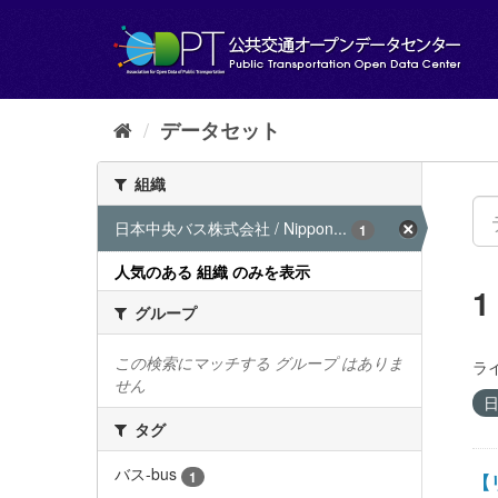
ス
キ
ッ
プ
し
て
データセット
内
容
組織
へ
日本中央バス株式会社 / Nippon...
1
人気のある 組織 のみを表示
グループ
この検索にマッチする グループ はありま
ラ
せん
日
タグ
バス-bus
1
【