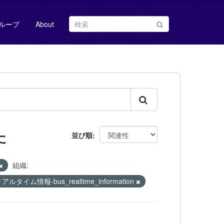
ループ
About
た
並び順
組織:
タイム情報-bus_realtime_information