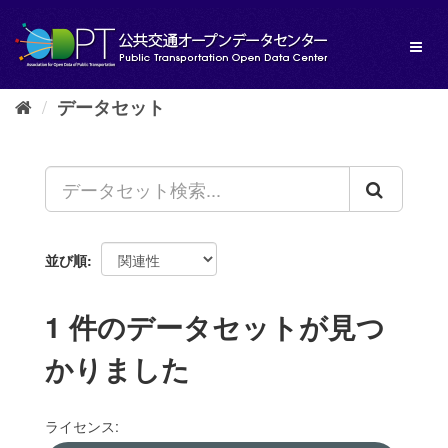
ス
キ
Toggl
ッ
naviga
プ
し
データセット
て
内
容
へ
並び順
1 件のデータセットが見つ
かりました
ライセンス: