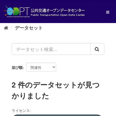
ス
キ
Toggl
ッ
naviga
プ
し
データセット
て
内
容
へ
並び順
2 件のデータセットが見つ
かりました
ライセンス: