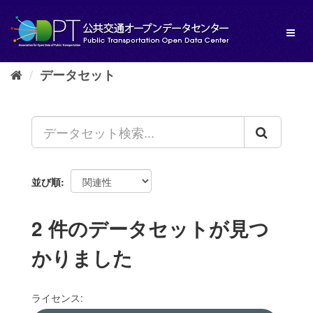
ス
キ
Toggl
ッ
naviga
プ
し
データセット
て
内
容
へ
並び順
2 件のデータセットが見つ
かりました
ライセンス: