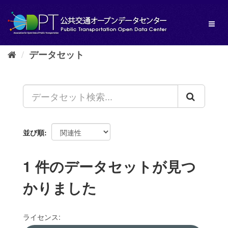
ス
キ
Toggl
ッ
naviga
プ
し
データセット
て
内
容
へ
並び順
1 件のデータセットが見つ
かりました
ライセンス: