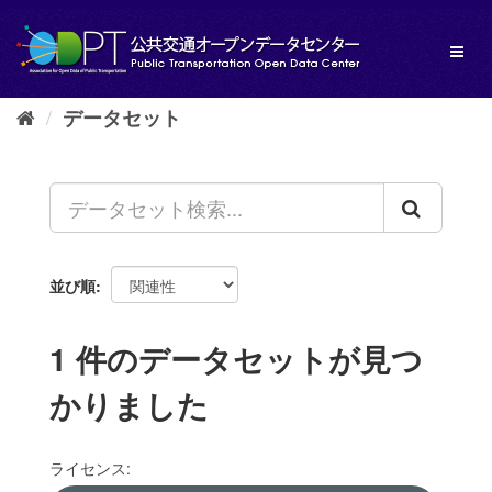
ス
キ
Toggl
ッ
naviga
プ
し
データセット
て
内
容
へ
並び順
1 件のデータセットが見つ
かりました
ライセンス: