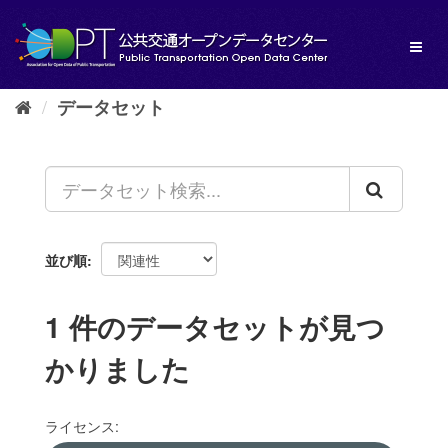
ス
キ
Toggl
ッ
naviga
プ
し
データセット
て
内
容
へ
並び順
1 件のデータセットが見つ
かりました
ライセンス: