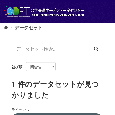
ス
キ
Toggl
ッ
naviga
プ
し
データセット
て
内
容
へ
並び順
1 件のデータセットが見つ
かりました
ライセンス: