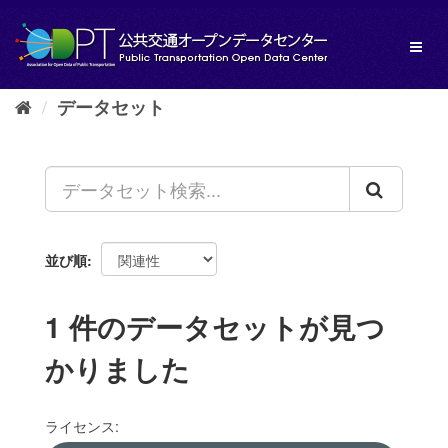
ス
キ
Toggl
ッ
naviga
プ
し
データセット
て
内
容
へ
並び順
1 件のデータセットが見つ
かりました
ライセンス: