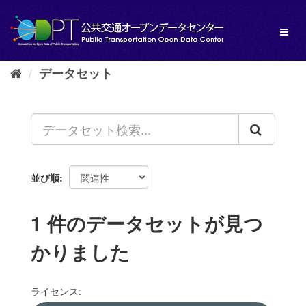
ス
キ
Toggl
ッ
naviga
プ
し
データセット
て
内
容
へ
並び順
1 件のデータセットが見つ
かりました
ライセンス: