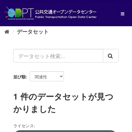
ス
キ
Toggl
ッ
naviga
プ
し
データセット
て
内
容
へ
並び順
1 件のデータセットが見つ
かりました
ライセンス: