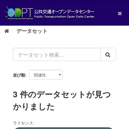
ス
キ
Toggl
ッ
naviga
プ
し
データセット
て
内
容
へ
並び順
3 件のデータセットが見つ
かりました
ライセンス: