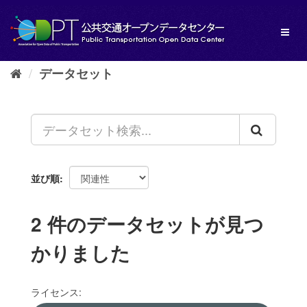
ス
キ
Toggl
ッ
naviga
プ
し
データセット
て
内
容
へ
並び順
2 件のデータセットが見つ
かりました
ライセンス: