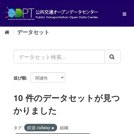
ス
キ
Toggl
ッ
naviga
プ
し
データセット
て
内
容
へ
並び順
10 件のデータセットが見つ
かりました
タグ:
鉄道-railway
組織: