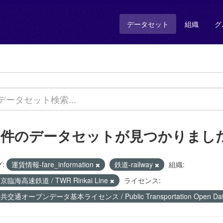
データセット
組織
グ
1 件のデータセットが見つかりまし
:
運賃情報-fare_information
鉄道-railway
組織:
京臨海高速鉄道 / TWR Rinkai Line
ライセンス:
共交通オープンデータ基本ライセンス / Public Transportation Open Data 