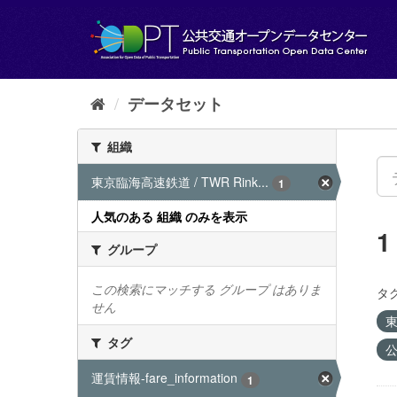
ス
キ
ッ
プ
し
て
データセット
内
容
組織
へ
東京臨海高速鉄道 / TWR Rink...
1
人気のある 組織 のみを表示
グループ
この検索にマッチする グループ はありま
タグ
せん
東
タグ
公
運賃情報-fare_information
1