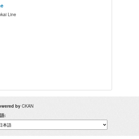
ne
i Line
owered by
CKAN
語