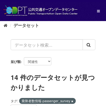
ス
キ
Toggl
ッ
naviga
プ
し
データセット
て
内
容
へ
並び順
14 件のデータセットが見つ
かりました
タグ:
乗降者数情報-passenger_survey