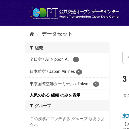
ス
キ
ッ
プ
し
て
データセット
内
容
組織
へ
全日空 / All Nippon Ai...
1
日本航空 / Japan Airlines
1
東京国際空港ターミナル / Tokyo...
1
人気のある 組織 のみを表示
タグ
グループ
東京
この検索にマッチする グループ はありま
【チ
せん