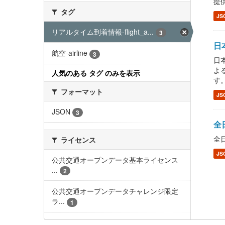
提供し
タグ
JS
リアルタイム到着情報-flight_a...
3
日本
航空-airline
3
日本
よ
人気のある タグ のみを表示
す
フォーマット
JS
JSON
3
全日
全日
ライセンス
JS
公共交通オープンデータ基本ライセンス
...
2
公共交通オープンデータチャレンジ限定
ラ...
1