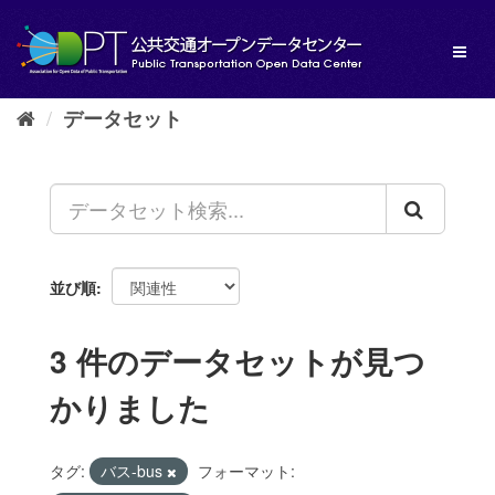
ス
キ
Toggl
ッ
naviga
プ
し
データセット
て
内
容
へ
並び順
3 件のデータセットが見つ
かりました
タグ:
バス-bus
フォーマット: