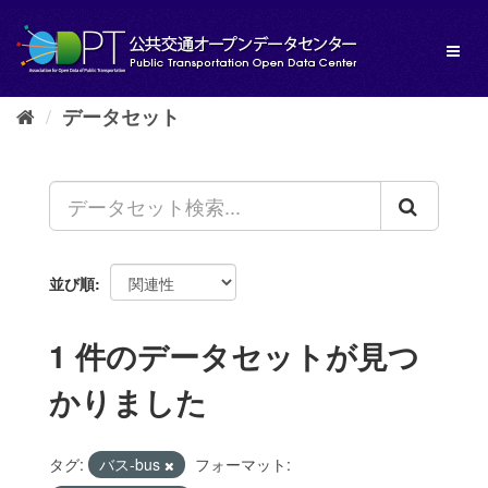
ス
キ
Toggl
ッ
naviga
プ
し
データセット
て
内
容
へ
並び順
1 件のデータセットが見つ
かりました
タグ:
バス-bus
フォーマット: