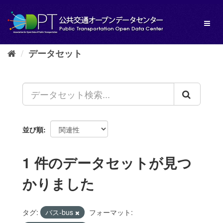
ス
キ
Toggl
ッ
naviga
プ
し
データセット
て
内
容
へ
並び順
1 件のデータセットが見つ
かりました
タグ:
バス-bus
フォーマット: