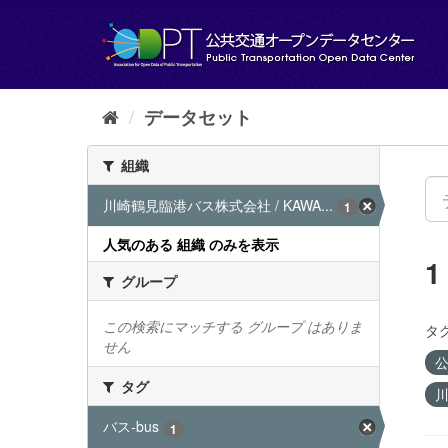
ス
キ
ッ
プ
し
て
データセット
内
容
組織
へ
川崎鶴見臨港バス株式会社 / KAWA...
1
人気のある 組織 のみを表示
グループ
この検索にマッチする グループ はありま
タグ
せん
公
タグ
川
バス-bus
1