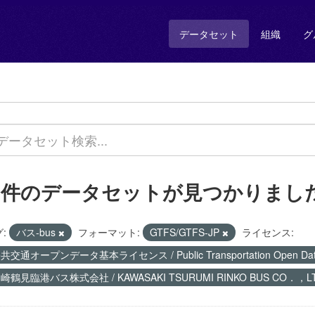
データセット
組織
グ
1 件のデータセットが見つかりまし
:
バス-bus
フォーマット:
GTFS/GTFS-JP
ライセンス:
共交通オープンデータ基本ライセンス / Public Transportation Open Data 
崎鶴見臨港バス株式会社 / KAWASAKI TSURUMI RINKO BUS CO．，L