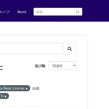
ループ
About
た
並び順
Basic License
組織:
TD