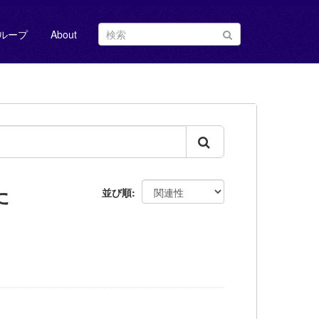
ループ
About
た
並び順