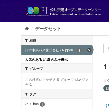
ス
キ
ッ
プ
し
て
データセット
内
容
組織
へ
日本中央バス株式会社 / Nippon...
1
人気のある 組織 のみを表示
グループ
この検索にマッチする グループ はありま
タグ
せん
日
タグ
バス-bus
1
【