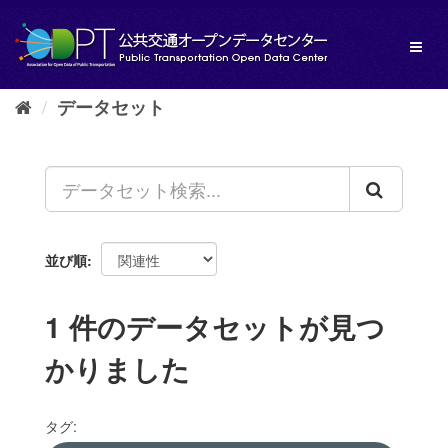
ス
キ
Toggl
ッ
naviga
プ
し
データセット
て
内
容
へ
並び順
1 件のデータセットが見つ
かりました
タグ: