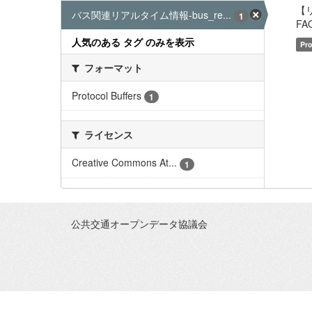
【
バス関連リアルタイム情報-bus_re...
1
FAQ
人気のある タグ のみを表示
Pro
フォーマット
Protocol Buffers
1
ライセンス
Creative Commons At...
1
公共交通オープンデータ協議会