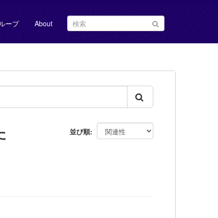
ループ
About
た
並び順