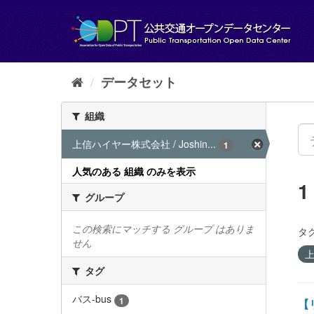
ス
キ
ッ
プ
し
て
データセット
内
容
組織
へ
上信ハイヤー株式会社 / Joshin...
1
人気のある 組織 のみを表示
グループ
この検索にマッチする グループ はありま
タグ
せん
上
タグ
バス-bus
1
【