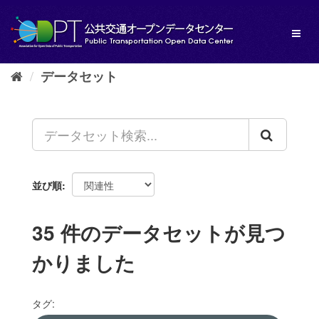
ス
キ
Toggl
ッ
naviga
プ
し
データセット
て
内
容
へ
並び順
35 件のデータセットが見つ
かりました
タグ: