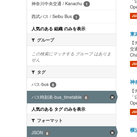
「公
神奈川中央交通 / Kanachu
1
Ope
西武バス / Seibu Bus
JS
1
人気のある 組織 のみを表示
東武
グループ
【チ
交通
この検索にマッチする グループ はありま
Cha
せん
JS
タグ
神奈
バス-bus
8
【チ
「公
バス時刻表-bus_timetable
8
Ope
人気のある タグ のみを表示
JS
フォーマット
横浜
JSON
8