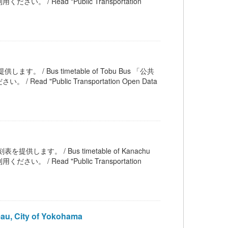
ead "Public Transportation
ます。 / Bus timetable of Tobu Bus 「公共
Public Transportation Open Data
提供します。 / Bus timetable of Kanachu
ead "Public Transportation
u, City of Yokohama