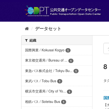
ス
キ
ッ
プ
し
て
データセット
内
容
組織
へ
国際興業 / Kokusai Kogyo
1
東京都交通局 / Bureau of ...
1
東急バス株式会社 / Tokyu Bu...
1
タグ
東武バス / Tobu Bus
1
横浜市交通局 / City of Yo...
1
国際
相鉄バス / Sotetsu Bus
1
【チ