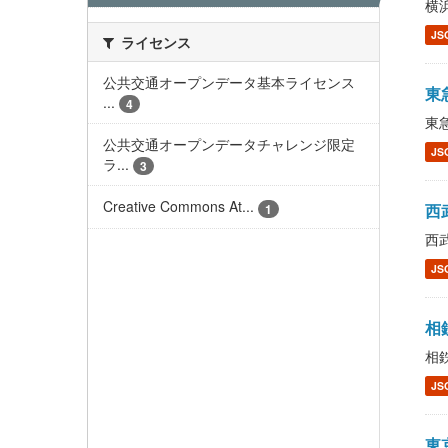
横浜
JS
ライセンス
公共交通オープンデータ基本ライセンス
東急
...
4
東急
公共交通オープンデータチャレンジ限定
JS
ラ...
3
Creative Commons At...
西武
1
西武
JS
相鉄
相鉄
JS
東京