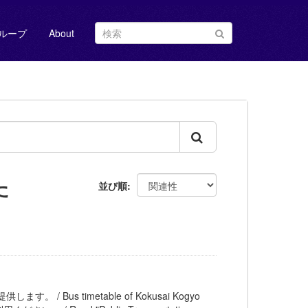
ループ
About
た
並び順
。 / Bus timetable of Kokusai Kogyo