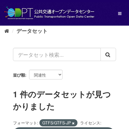
ス
キ
Toggl
ッ
naviga
プ
し
データセット
て
内
容
へ
並び順
1 件のデータセットが見つ
かりました
フォーマット:
GTFS/GTFS-JP
ライセンス: