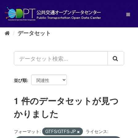
ス
キ
Toggl
ッ
naviga
プ
し
データセット
て
内
容
へ
並び順
1 件のデータセットが見つ
かりました
フォーマット:
GTFS/GTFS-JP
ライセンス: