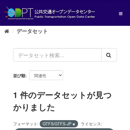
ス
キ
Toggl
ッ
naviga
プ
し
データセット
て
内
容
へ
並び順
1 件のデータセットが見つ
かりました
フォーマット:
GTFS/GTFS-JP
ライセンス: